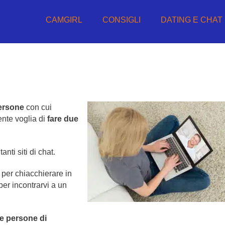
CAMGIRL
CONSIGLI
DATING E CHAT
ersone
con cui
ente voglia di
fare due
nti siti di chat.
i per chiacchierare in
per incontrarvi a un
are persone di